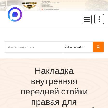
Перейти
к
содержимому
inoavtorazbor.ru
Автозапчасти б/у в наличии
Накладка
внутренняя
передней стойки
правая для