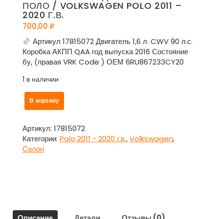
ПОЛО / VOLKSWAGEN POLO 2011 –
2020 Г.В.
700,00
₽
Артикул 17815072 Двигатель 1,6 л. CWV 90 л.с.
Коробка АКПП QAA год выпуска 2016 Состояние
бу, (правая VRK Code ) ОЕМ 6RU867233CY20
1 в наличии
Количество
В корзину
товара
Накладка
внутренняя
Артикул:
17815072
передней
Категории:
Polo 2011 - 2020 г.в.
,
Volkswagen
,
стойки
Салон
правая
для
Фольксваген
Поло
/
Volkswagen
Описание
Детали
Отзывы (0)