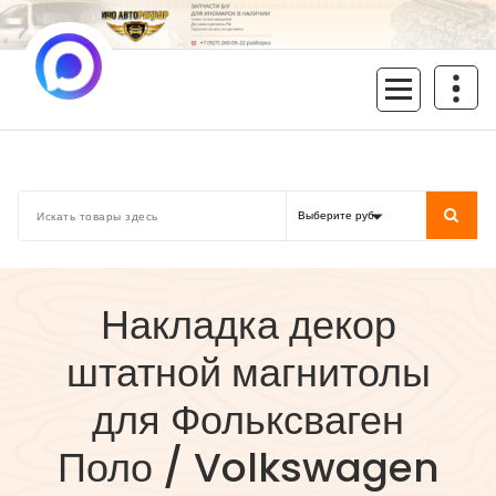
Перейти
к
содержимому
inoavtorazbor.ru
Автозапчасти б/у в наличии
Накладка декор
штатной магнитолы
для Фольксваген
Поло / Volkswagen