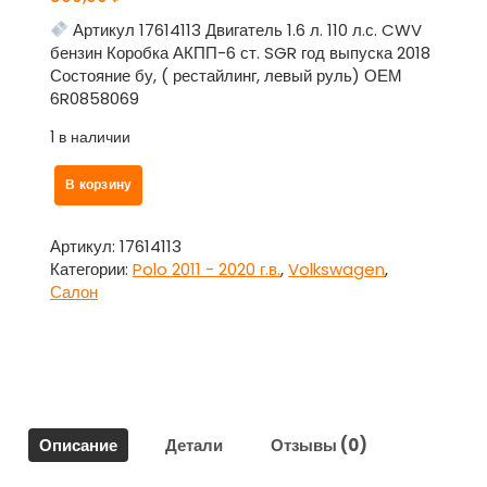
Артикул 17614113 Двигатель 1.6 л. 110 л.с. CWV
бензин Коробка АКПП-6 ст. SGR год выпуска 2018
Состояние бу, ( рестайлинг, левый руль) ОЕМ
6R0858069
1 в наличии
Количество
В корзину
товара
Накладка
декор
Артикул:
17614113
штатной
Категории:
Polo 2011 - 2020 г.в.
,
Volkswagen
,
магнитолы
Салон
для
Фольксваген
Поло
/
Volkswagen
Polo
Описание
Детали
Отзывы (0)
2011
–