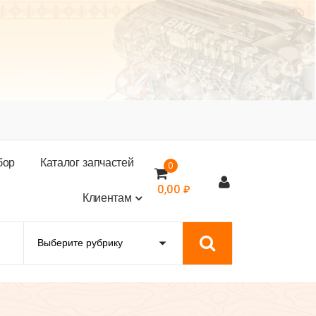
б
о
р
К
а
т
а
л
о
г
з
а
п
ч
а
с
т
е
й
0
0,00
₽
К
л
и
е
н
т
а
м