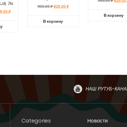
1100,00
₽
825,0
J8, 7N
1100,00
₽
825,00
₽
5,00
₽
В корзину
В корзину
ну
НАШ РУТУБ-КАНА
Categories
Новости