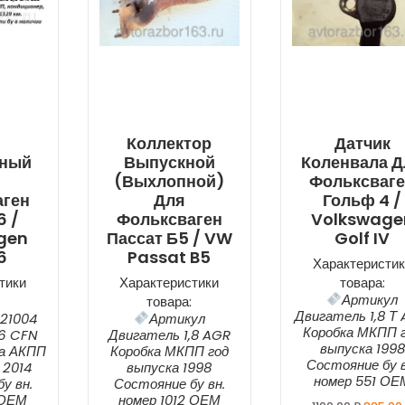
Коллектор
Датчик
нный
Выпускной
Коленвала Д
(выхлопной)
Фольксваг
аген
Для
Гольф 4 /
6 /
Фольксваген
Volkswage
gen
Пассат Б5 / VW
Golf IV
6
Passat B5
Характеристик
тики
Характеристики
товара:
Артикул
товара:
Двигатель 1,8 Т
21004
Артикул
Коробка МКПП 
,6 CFN
Двигатель 1,8 AGR
выпуска 1998
ка АКПП
Коробка МКПП год
Состояние бу в
 2014
выпуска 1998
номер 551 ОЕ
у вн.
Состояние бу вн.
 ОЕМ
номер 1012 ОЕМ