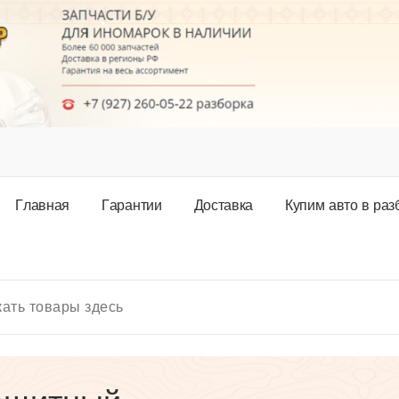
Г
л
а
в
н
а
я
Г
а
р
а
н
т
и
и
Д
о
с
т
а
в
к
а
К
у
п
и
м
а
в
т
о
в
р
а
з