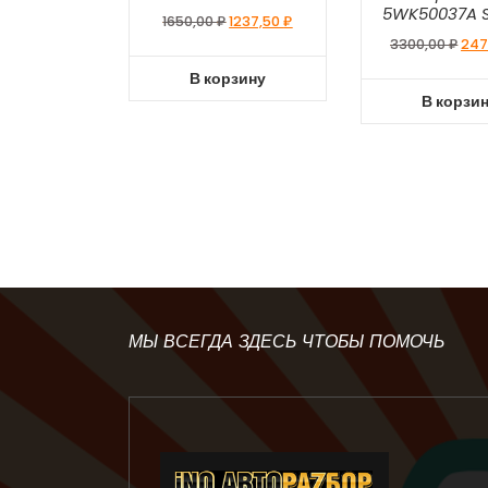
5WK50037A S
1650,00
₽
1237,50
₽
3300,00
₽
247
В корзину
В корзи
МЫ ВСЕГДА ЗДЕСЬ ЧТОБЫ ПОМОЧЬ