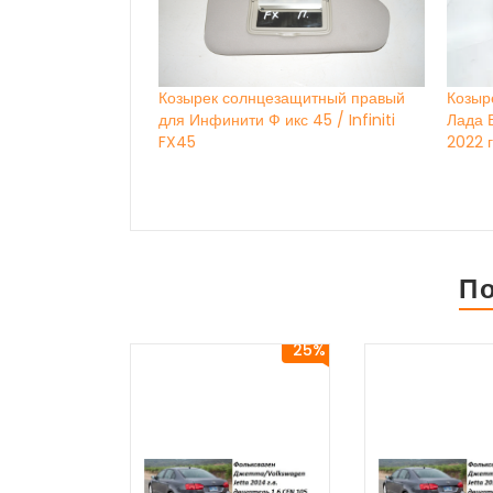
Козырек солнцезащитный правый
Козыр
для Инфинити Ф икс 45 / Infiniti
Лада 
FX45
2022 г
П
25%