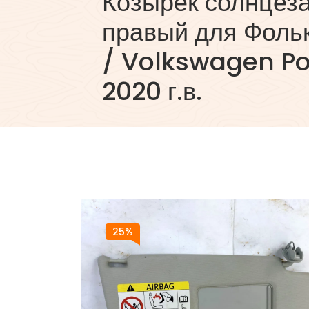
Козырек солнцез
правый для Фоль
/ Volkswagen Pol
2020 г.в.
25%