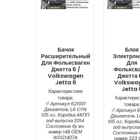
Бачок
Блок
Расширительный
Электро
Для Фольксваген
Для
Джетта 6 /
Фольксв
Volkswagen
Джетта 
Jetta 6
Volkswa
Jetta 
Характеристики
товара:
Характерис
Артикул 621001
товара:
Двигатель 1,6 CFN
Артикул 6
105 л.с. Коробка АКПП
Двигатель 1
год выпуска 2014
105 л.с. Короб
Состояние бу вн.
год выпуска
номер 148 ОЕМ
Состояние б
1K0121407A
номер 323