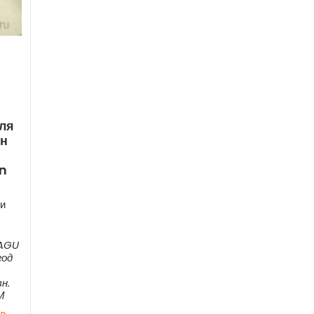
ля
ен
n
и
 AGU
год
н.
М