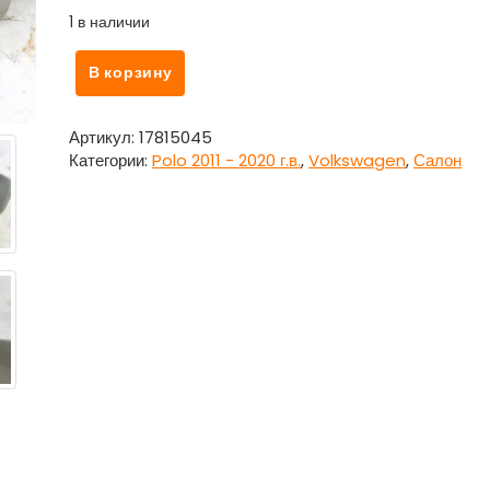
1 в наличии
Количество
В корзину
товара
Козырек
солнцезащитный
Артикул:
17815045
правый
Категории:
Polo 2011 - 2020 г.в.
,
Volkswagen
,
Салон
для
Фольксваген
Поло
/
Volkswagen
Polo
2011
–
2020
г.в.