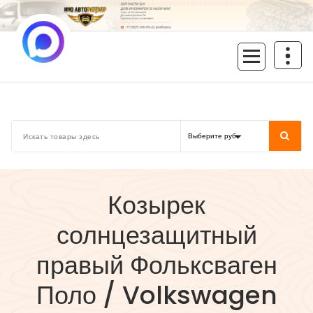
Перейти
к
содержимому
inoavtorazbor.ru
Автозапчасти б/у в наличии
Козырек
солнцезащитный
правый Фольксваген
Поло / Volkswagen