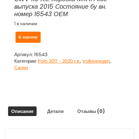
выпуска 2015 Состояние бу вн.
номер 16543 ОЕМ
1 в наличии
Количество
В корзину
товара
Козырек
солнцезащитный
Артикул:
16543
правый
Категории:
Polo 2011 - 2020 г.в.
,
Volkswagen
,
Фольксваген
Салон
Поло
/
Volkswagen
Polo
Описание
Детали
Отзывы (0)