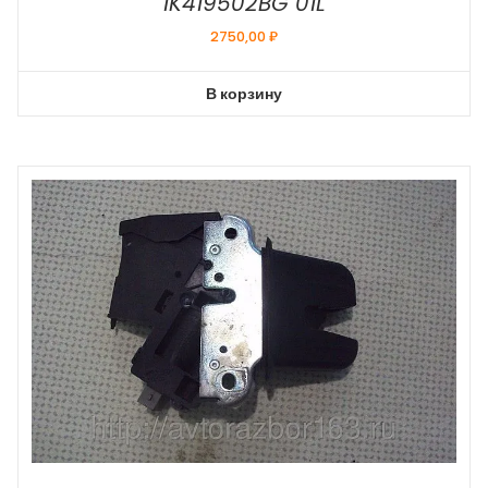
1K419502BG 01L
2750,00
₽
В корзину