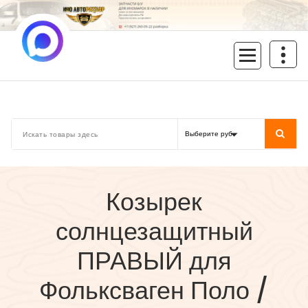
Перейти
к
содержимому
inoavtorazbor.ru
Автозапчасти б/у в наличии
Козырек
солнцезащитный
ПРАВЫЙ для
Фольксваген Поло /