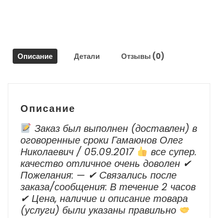
/
Volkswagen
Polo
2011
–
Описание
Детали
Отзывы (0)
2020
г.в.
Описание
Заказ был выполнен (доставлен) в
оговоренные сроки Гамаюнов Олег
Николаевич / 05.09.2017
все супер.
качество отличное очень доволен ✔
Пожелания: — ✔ Cвязались после
заказа/сообщения: В течение 2 часов
✔ Цена, наличие и описание товара
(услуги) были указаны правильно