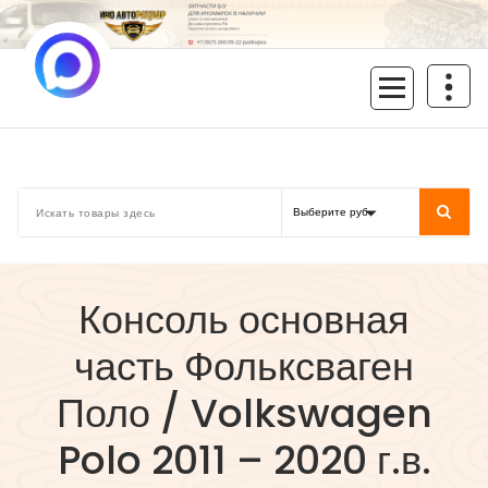
Перейти
к
содержимому
inoavtorazbor.ru
Автозапчасти б/у в наличии
Консоль основная
часть Фольксваген
Поло / Volkswagen
Polo 2011 – 2020 г.в.