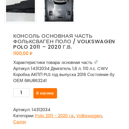
КОНСОЛЬ ОСНОВНАЯ ЧАСТЬ
ФОЛЬКСВАГЕН ПОЛО / VOLKSWAGEN
POLO 2011 – 2020 Г.В.
1100,00
₽
Характеристики товара: основная часть
Артикул 14312034 Двигатель 1,6 л. 110 л.с. CWV
Коробка АКПП PLS год выпуска 2016 Состояние бу
ОЕМ 6RU863241
Количество
В корзину
товара
Консоль
основная
Артикул:
14312034
часть
Категории:
Polo 2011 - 2020 г.в.
,
Volkswagen
,
Фольксваген
Салон
Поло