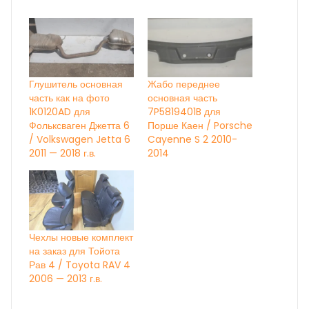
Глушитель основная
Жабо переднее
часть как на фото
основная часть
1K0120AD для
7P5819401B для
Фольксваген Джетта 6
Порше Каен / Porsche
/ Volkswagen Jetta 6
Cayenne S 2 2010-
2011 — 2018 г.в.
2014
Чехлы новые комплект
на заказ для Тойота
Рав 4 / Toyota RAV 4
2006 — 2013 г.в.