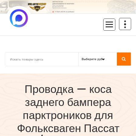
Перейти
к
содержимому
inoavtorazbor.ru
Автозапчасти б/у в наличии
Проводка — коса
заднего бампера
парктроников для
Фольксваген Пассат