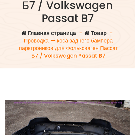
Б7 / Volkswagen
Passat B7
Главная страница
-
Товар
-
Проводка — коса заднего бампера
парктроников для Фольксваген Пассат
Б7 / Volkswagen Passat B7