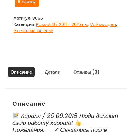
В корзину
товара
Проводка
-
Артикул:
8666
коса
Категории:
Passat B7 2011 - 2015 г.в.
,
Volkswagen
,
заднего
Электрооснащение
бампера
парктроников
для
Фольксваген
Пассат
Б7
Описание
Детали
Отзывы (0)
/
Volkswagen
Passat
B7
Описание
Кирилл / 29.09.2015 Люди делают
свою работу хорошо!
Пожелания: — ✔ Cвязались после