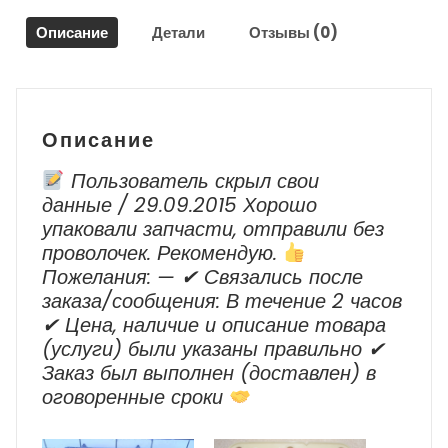
Пассат
Описание
Детали
Отзывы (0)
Б7
/
Volkswagen
Passat
B7
Описание
Пользователь скрыл свои
данные / 29.09.2015 Хорошо
упаковали запчасти, отправили без
проволочек. Рекомендую.
Пожелания: — ✔ Cвязались после
заказа/сообщения: В течение 2 часов
✔ Цена, наличие и описание товара
(услуги) были указаны правильно ✔
Заказ был выполнен (доставлен) в
оговоренные сроки