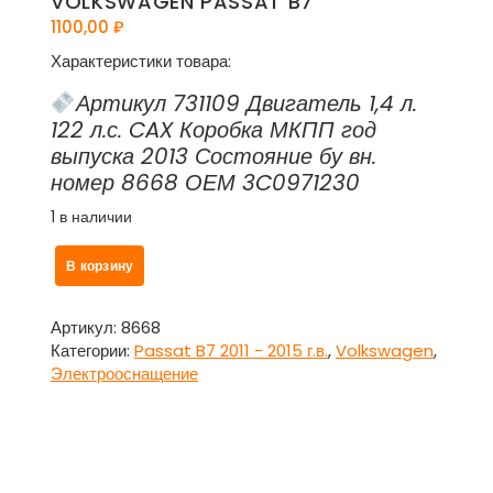
VOLKSWAGEN PASSAT B7
1100,00
₽
Характеристики товара:
Артикул 731109 Двигатель 1,4 л.
122 л.с. CAX Коробка МКПП год
выпуска 2013 Состояние бу вн.
номер 8668 ОЕМ 3C0971230
1 в наличии
Количество
В корзину
товара
Проводка
-
Артикул:
8668
коса
Категории:
Passat B7 2011 - 2015 г.в.
,
Volkswagen
,
подкапотная
Электрооснащение
3C0971230
(стартер-
генератор)
для
Фольксваген