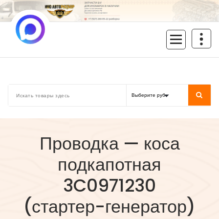
Перейти
к
содержимому
inoavtorazbor.ru
Автозапчасти б/у в наличии
Проводка — коса
подкапотная
3C0971230
(стартер-генератор)