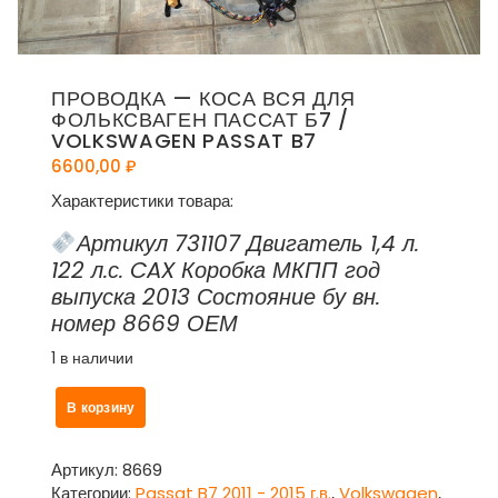
ПРОВОДКА — КОСА ВСЯ ДЛЯ
ФОЛЬКСВАГЕН ПАССАТ Б7 /
VOLKSWAGEN PASSAT B7
6600,00
₽
Характеристики товара:
Артикул 731107 Двигатель 1,4 л.
122 л.с. CAX Коробка МКПП год
выпуска 2013 Состояние бу вн.
номер 8669 ОЕМ
1 в наличии
Количество
В корзину
товара
Проводка
-
Артикул:
8669
коса
Категории:
Passat B7 2011 - 2015 г.в.
,
Volkswagen
,