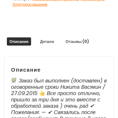
вся
Электрооснащение
для
Фольксваген
Пассат
Б7
/
Volkswagen
Описание
Детали
Отзывы (0)
Passat
B7
Описание
Заказ был выполнен (доставлен) в
оговоренные сроки Никита Васякин /
27.09.2015
Все просто отлично,
пришло за три дня и это вместе с
обработкой заказа ) очень рад ✔
Пожелания: — ✔ Cвязались после