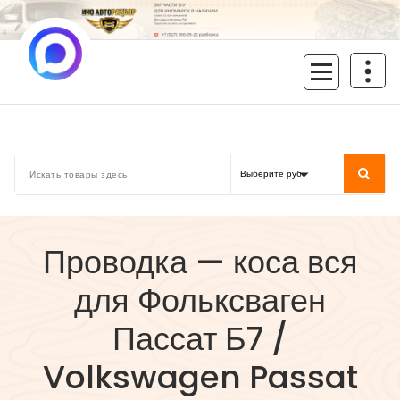
Перейти
к
содержимому
inoavtorazbor.ru
Автозапчасти б/у в наличии
Проводка — коса вся
для Фольксваген
Пассат Б7 /
Volkswagen Passat