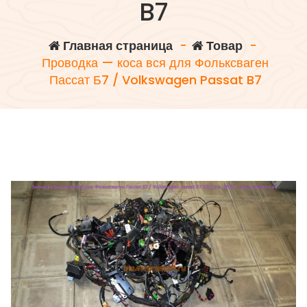
B7
Главная страница
-
Товар
-
Проводка — коса вся для Фольксваген
Пассат Б7 / Volkswagen Passat B7