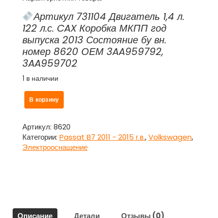
Артикул 731104 Двигатель 1,4 л.
122 л.с. CAX Коробка МКПП год
выпуска 2013 Состояние бу вн.
номер 8620 ОЕМ 3AA959792,
3AA959702
1 в наличии
Количество
В корзину
товара
Моторчик
стеклоподъемника
Артикул:
8620
передний
Категории:
Passat B7 2011 - 2015 г.в.
,
Volkswagen
,
правый
Электрооснащение
3AA959792,
3AA959702
для
Фольксваген
Пассат
Б7
Описание
Детали
Отзывы (0)