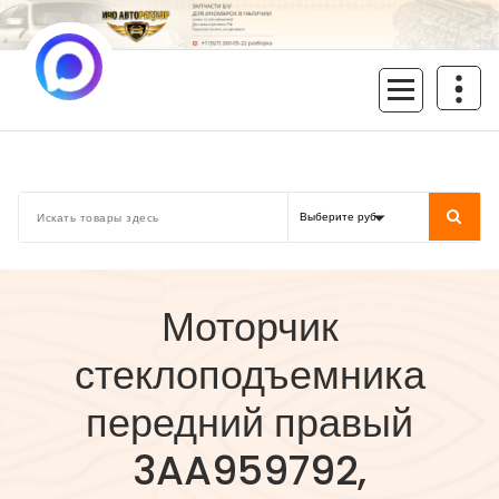
Перейти
к
содержимому
inoavtorazbor.ru
Автозапчасти б/у в наличии
Моторчик
стеклоподъемника
передний правый
3AA959792,