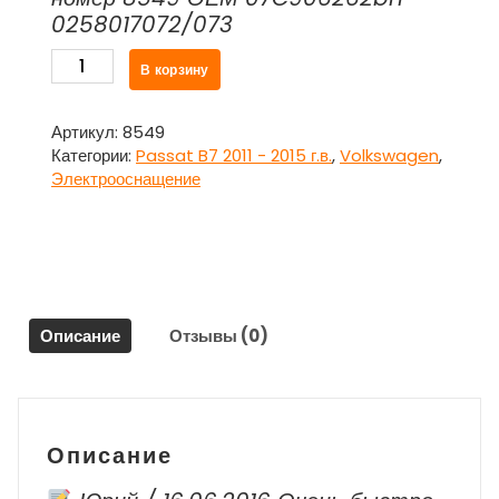
0258017072/073
Количество
В корзину
товара
Датчик
кислородный
Артикул:
8549
Lambdasonde
Категории:
Passat B7 2011 - 2015 г.в.
,
Volkswagen
,
верхний
Электрооснащение
07C906262BH
для
Фольксваген
Пассат
Б7
/
Описание
Отзывы (0)
Volkswagen
Passat
B7
Описание