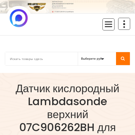
Перейти
к
содержимому
inoavtorazbor.ru
Автозапчасти б/у в наличии
Датчик кислородный
Lambdasonde
верхний
07C906262BH для