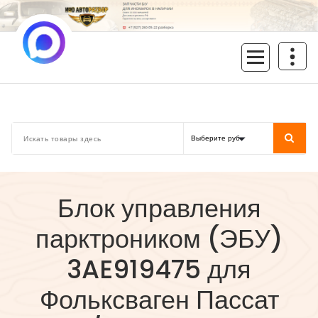
Перейти
к
содержимому
inoavtorazbor.ru
Автозапчасти б/у в наличии
Блок управления
парктроником (ЭБУ)
3AE919475 для
Фольксваген Пассат