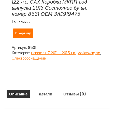
122 л.с. CAX Коробка МКПП год
выпуска 2013 Состояние бу вн.
номер 8531 ОЕМ 3AE919475
1 в наличии
Количество
В корзину
товара
Блок
управления
Артикул:
8531
парктроником
Категории:
Passat B7 2011 - 2015 г.в.
,
Volkswagen
,
(ЭБУ)
Электрооснащение
3AE919475
для
Фольксваген
Пассат
Б7
/
Описание
Детали
Отзывы (0)
Volkswagen
Passat
B7