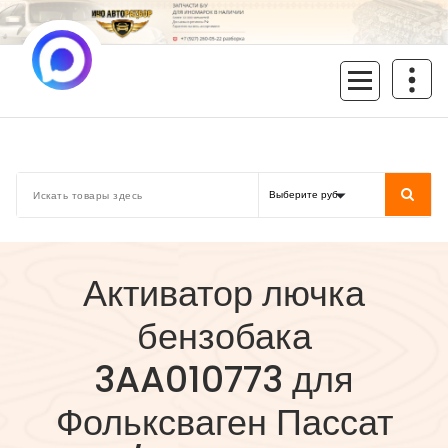
Перейти
к
содержимому
inoavtorazbor.ru
Автозапчасти б/у в наличии
Активатор лючка
бензобака
3AA010773 для
Фольксваген Пассат