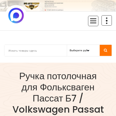
Перейти
к
содержимому
inoavtorazbor.ru
Автозапчасти б/у в наличии
Ручка потолочная
для Фольксваген
Пассат Б7 /
Volkswagen Passat