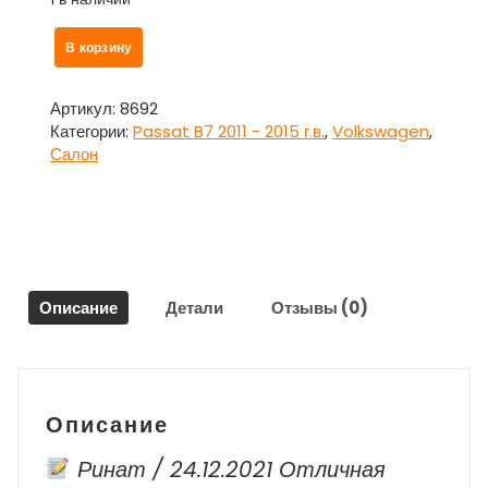
Количество
В корзину
товара
Ручка
потолочная
Артикул:
8692
для
Категории:
Passat B7 2011 - 2015 г.в.
,
Volkswagen
,
Фольксваген
Салон
Пассат
Б7
/
Volkswagen
Passat
B7
Описание
Детали
Отзывы (0)
Описание
Ринат / 24.12.2021 Отличная