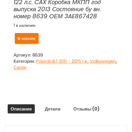
122 л.с. CAX Коробка МКПП год
выпуска 2013 Состояние бу вн.
номер 8639 ОЕМ 3AE867428
1 в наличии
Количество
В корзину
товара
Обшивка
багажника
Артикул:
8639
боковая
Категории:
Passat B7 2011 - 2015 г.в.
,
Volkswagen
,
правая
Салон
3AE867428
для
Фольксваген
Пассат
Б7
/
Описание
Детали
Отзывы (0)
Volkswagen
Passat
B7