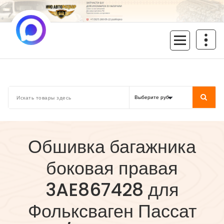
Перейти
к
содержимому
inoavtorazbor.ru
Автозапчасти б/у в наличии
Обшивка багажника
боковая правая
3AE867428 для
Фольксваген Пассат