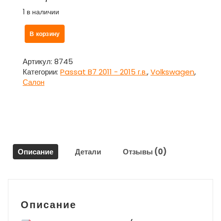
1 в наличии
Количество
В корзину
товара
Фонарь
потолочный
Артикул:
8745
задний
Категории:
Passat B7 2011 - 2015 г.в.
,
Volkswagen
,
для
Салон
Фольксваген
Пассат
Б7
/
Volkswagen
Passat
Описание
Детали
Отзывы (0)
B7
Описание