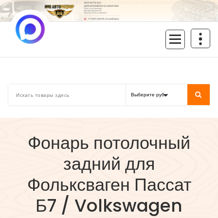
Перейти
к
содержимому
inoavtorazbor.ru
Автозапчасти б/у в наличии
Фонарь потолочный
задний для
Фольксваген Пассат
Б7 / Volkswagen