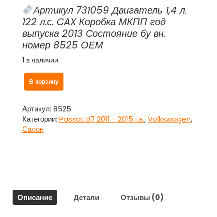
Артикул 731059 Двигатель 1,4 л.
122 л.с. CAX Коробка МКПП год
выпуска 2013 Состояние бу вн.
номер 8525 ОЕМ
1 в наличии
Количество
В корзину
товара
Бардачок
пассажира
Артикул:
8525
для
Категории:
Passat B7 2011 - 2015 г.в.
,
Volkswagen
,
Фольксваген
Салон
Пассат
Б7
/
Volkswagen
Passat
B7
Описание
Детали
Отзывы (0)