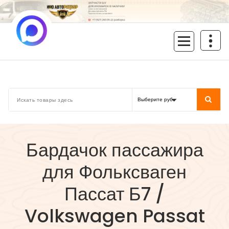
Перейти
к
содержимому
inoavtorazbor.ru
Автозапчасти б/у в наличии
Бардачок пассажира
для Фольксваген
Пассат Б7 /
Volkswagen Passat