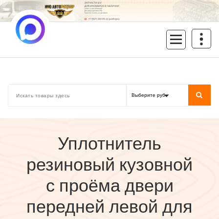
Перейти
к
содержимому
inoavtorazbor.ru
Автозапчасти б/у в наличии
Уплотнитель
резиновый кузовной
с проёма двери
передней левой для