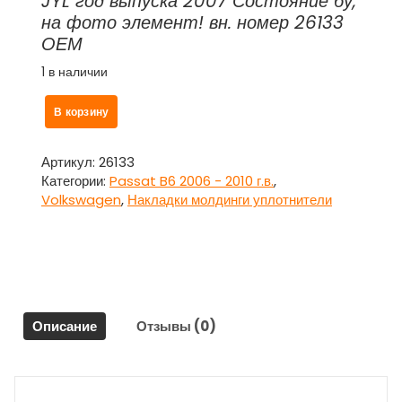
JYL год выпуска 2007 Состояние бу,
на фото элемент! вн. номер 26133
ОЕМ
1 в наличии
Количество
В корзину
товара
Уплотнитель
резиновый
Артикул:
26133
кузовной
Категории:
Passat B6 2006 - 2010 г.в.
,
с
Volkswagen
,
Накладки молдинги уплотнители
проёма
двери
передней
левой
для
Фольсваген
Описание
Отзывы (0)
Пассат
Б6
/
Volkswagen