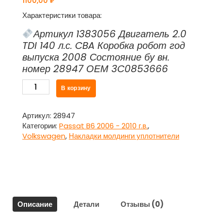
1100,00
₽
Характеристики товара:
Артикул 1383056 Двигатель 2.0
TDI 140 л.с. CBA Коробка робот год
выпуска 2008 Состояние бу вн.
номер 28947 ОЕМ 3C0853666
Количество
В корзину
товара
Рамка
противотуманной
Артикул:
28947
фары
Категории:
Passat B6 2006 - 2010 г.в.
,
правая
Volkswagen
,
Накладки молдинги уплотнители
3C0853666
Фольксваген
Пассат
Б6
/
Volkswagen
Описание
Детали
Отзывы (0)
Passat
B6