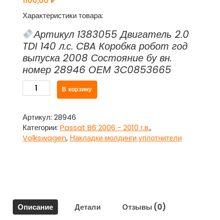
1100,00
₽
Характеристики товара:
Артикул 1383055 Двигатель 2.0
TDI 140 л.с. CBA Коробка робот год
выпуска 2008 Состояние бу вн.
номер 28946 ОЕМ 3C0853665
Количество
В корзину
товара
Рамка
противотуманной
Артикул:
28946
фары
Категории:
Passat B6 2006 - 2010 г.в.
,
левая
Volkswagen
,
Накладки молдинги уплотнители
3C0853665
Фольксваген
Пассат
Б6
/
Volkswagen
Описание
Детали
Отзывы (0)
Passat
B6