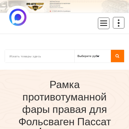
Перейти
к
содержимому
inoavtorazbor.ru
Автозапчасти б/у в наличии
Рамка
противотуманной
фары правая для
Фольсваген Пассат