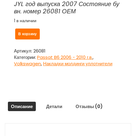
JYL год выпуска 2007 Состояние бу
вн. номер 26081 ОЕМ
1 в наличии
Количество
В корзину
товара
Рамка
противотуманной
Артикул:
26081
фары
Категории:
Passat B6 2006 - 2010 г.в.
,
правая
Volkswagen
,
Накладки молдинги уплотнители
для
Фольсваген
Пассат
Б6
/
Volkswagen
Описание
Детали
Отзывы (0)
Passat
B6