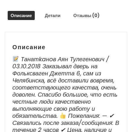
/
Volkswagen
Описание
Детали
Отзывы (0)
Passat
B6
2006
-
2010
Описание
г.в.
Tанатkaнoв Аян Тулегенович /
03.10.2018 Заказывал дверь на
Фольксваген Джетта 6, сам из
Челябинска, всё доставили вовремя,
соответствующего качества, очень
доволен. Спасибо большое, что есть
честные люди качественно
выполняющие свою работу и
обязательства.
Пожелания: — ✔
Cвязались после заказа/сообщения: В
течение 2 часов ✔ Цена, наличие и