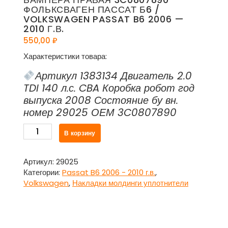
ФОЛЬКСВАГЕН ПАССАТ Б6 /
VOLKSWAGEN PASSAT B6 2006 —
2010 Г.В.
550,00
₽
Характеристики товара:
Артикул 1383134 Двигатель 2.0
TDI 140 л.с. CBA Коробка робот год
выпуска 2008 Состояние бу вн.
номер 29025 ОЕМ 3C0807890
Количество
В корзину
товара
Направляющая
переднего
Артикул:
29025
бампера
Категории:
Passat B6 2006 - 2010 г.в.
,
правая
Volkswagen
,
Накладки молдинги уплотнители
3C0807890
Фольксваген
Пассат
Б6