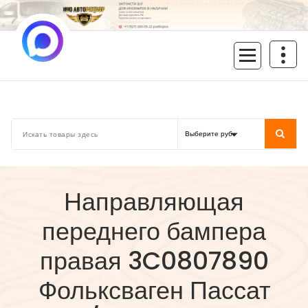
Перейти
к
содержимому
inoavtorazbor.ru
Автозапчасти б/у в наличии
Направляющая
переднего бампера
правая 3C0807890
Фольксваген Пассат