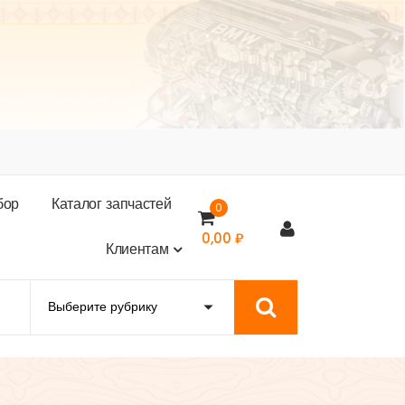
б
о
р
К
а
т
а
л
о
г
з
а
п
ч
а
с
т
е
й
0
0,00
₽
К
л
и
е
н
т
а
м