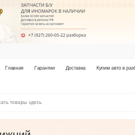
Г
л
а
в
н
а
я
Г
а
р
а
н
т
и
и
Д
о
с
т
а
в
к
а
К
у
п
и
м
а
в
т
о
в
р
а
з
нижний