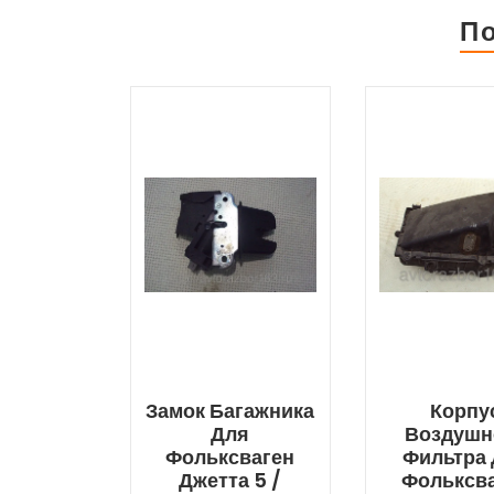
П
Замок Багажника
Корпу
Для
Воздушн
Фольксваген
Фильтра
Джетта 5 /
Фольксв