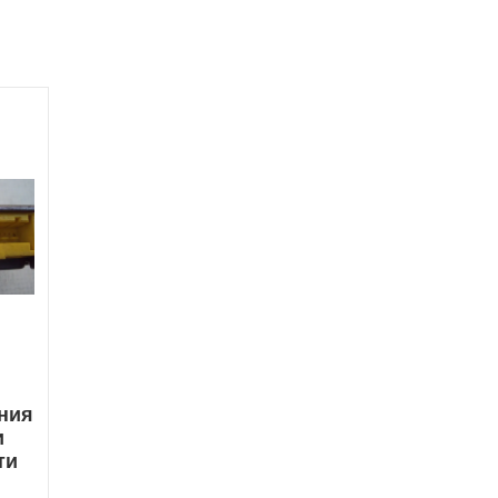
ния
и
ти