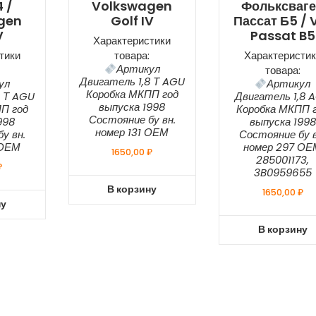
 /
Volkswagen
Фольксваг
gen
Golf IV
Пассат Б5 /
V
Passat B5
Характеристики
тики
товара:
Характеристик
Артикул
товара:
Двигатель 1,8 Т AGU
ул
Артикул
Коробка МКПП год
8 Т AGU
Двигатель 1,8 
выпуска 1998
П год
Коробка МКПП 
Состояние бу вн.
998
выпуска 1998
номер 131 ОЕМ
у вн.
Состояние бу в
 ОЕМ
номер 297 ОЕ
1650,00
₽
285001173,
₽
3B0959655
В корзину
1650,00
₽
ну
В корзину