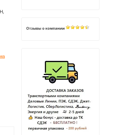
Н,
ма