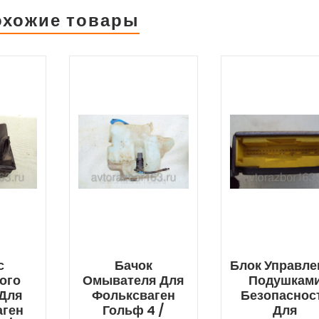
охожие товары
с
Бачок
Блок Управле
ого
Омывателя Для
Подушкам
 Для
Фольксваген
Безопаснос
аген
Гольф 4 /
Для