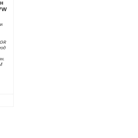
ен
 VW
и
AGR
год
н.
М