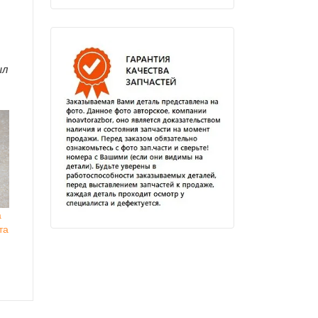
ыл
а
та