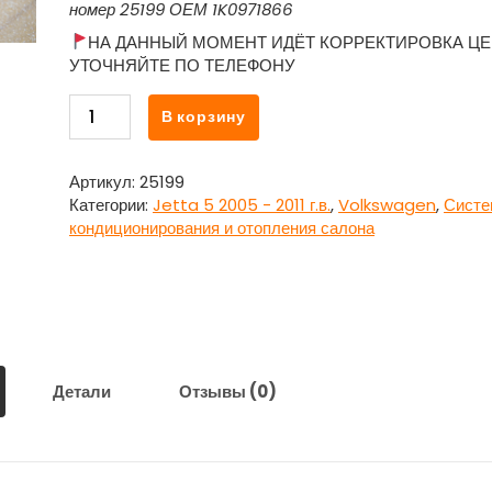
номер 25199 ОЕМ 1K0971866
НА ДАННЫЙ МОМЕНТ ИДЁТ КОРРЕКТИРОВКА ЦЕ
УТОЧНЯЙТЕ ПО ТЕЛЕФОНУ
Количество
В корзину
товара
Водосток
левый
Артикул:
25199
нижний
Категории:
Jetta 5 2005 - 2011 г.в.
,
Volkswagen
,
Систе
1K0971866
кондиционирования и отопления салона
для
Фольксваген
Джетта
5
/
Volkswagen
Jetta
Детали
Отзывы (0)
5