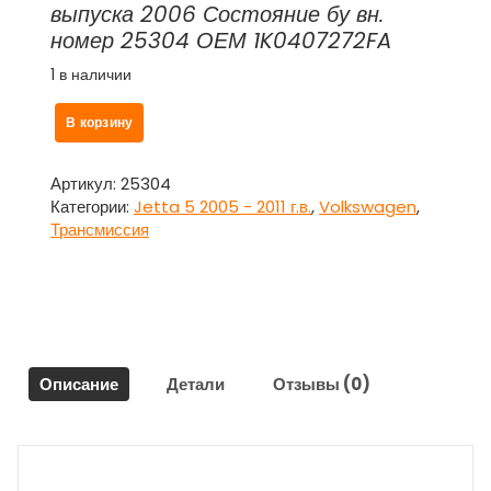
выпуска 2006 Состояние бу вн.
номер 25304 ОЕМ 1K0407272FA
1 в наличии
Количество
В корзину
товара
Привод
передний
Артикул:
25304
правый
Категории:
Jetta 5 2005 - 2011 г.в.
,
Volkswagen
,
1K0407272FA
Трансмиссия
для
Фольксваген
Джетта
5
/
Volkswagen
Описание
Детали
Отзывы (0)
Jetta
5