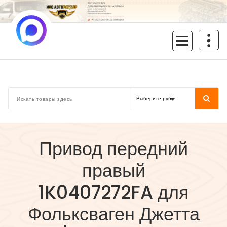
Перейти
к
содержимому
inoavtorazbor.ru
Автозапчасти б/у в наличии
Привод передний
правый
1K0407272FA для
Фольксваген Джетта