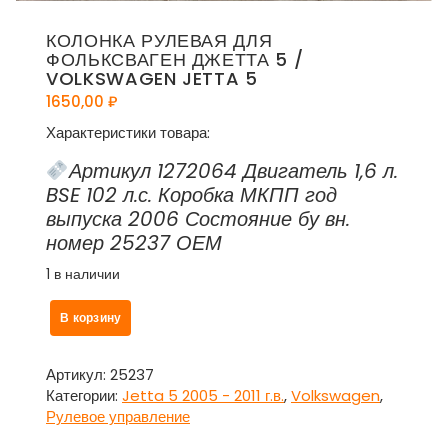
КОЛОНКА РУЛЕВАЯ ДЛЯ
ФОЛЬКСВАГЕН ДЖЕТТА 5 /
VOLKSWAGEN JETTA 5
1650,00
₽
Характеристики товара:
Артикул 1272064 Двигатель 1,6 л.
BSE 102 л.с. Коробка МКПП год
выпуска 2006 Состояние бу вн.
номер 25237 ОЕМ
1 в наличии
Количество
В корзину
товара
Колонка
рулевая
Артикул:
25237
для
Категории:
Jetta 5 2005 - 2011 г.в.
,
Volkswagen
,
Фольксваген
Рулевое управление
Джетта