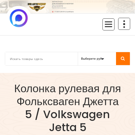
Перейти
к
содержимому
inoavtorazbor.ru
Автозапчасти б/у в наличии
Колонка рулевая для
Фольксваген Джетта
5 / Volkswagen
Jetta 5