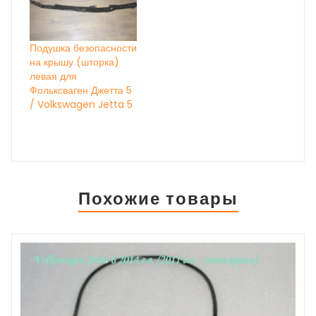
Подушка безопасности
на крышу (шторка)
левая для
Фольксваген Джетта 5
/ Volkswagen Jetta 5
Похожие товары