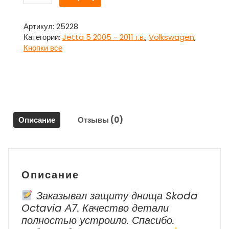
товара
Кнопка
ASR
Артикул:
25228
OFF
Категории:
Jetta 5 2005 - 2011 г.в.
,
Volkswagen
,
для
Кнопки все
Фольксваген
Джетта
5
/
Volkswagen
Jetta
Описание
Отзывы (0)
5
Описание
Заказывал защиту днища Skoda
Octavia А7. Качество детали
полностью устроило. Спасибо.