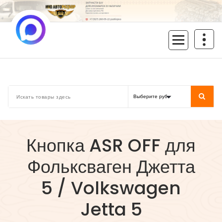
Перейти
к
содержимому
inoavtorazbor.ru
Автозапчасти б/у в наличии
Кнопка ASR OFF для
Фольксваген Джетта
5 / Volkswagen
Jetta 5