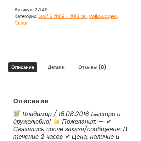
Рычаг
ручника
Артикул:
27149
для
Категории:
Golf 6 2009 - 2013 г.в.
,
Volkswagen
,
Фольксваген
Салон
Гольф
6
/
Volkswagen
Golf
VI
Описание
Детали
Отзывы (0)
Описание
Владимир / 16.08.2016 Быстро и
дружелюбно!
Пожелания: — ✔
Cвязались после заказа/сообщения: В
течение 2 часов ✔ Цена, наличие и