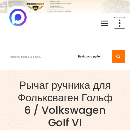
Перейти
к
содержимому
inoavtorazbor.ru
Автозапчасти б/у в наличии
Рычаг ручника для
Фольксваген Гольф
6 / Volkswagen
Golf VI