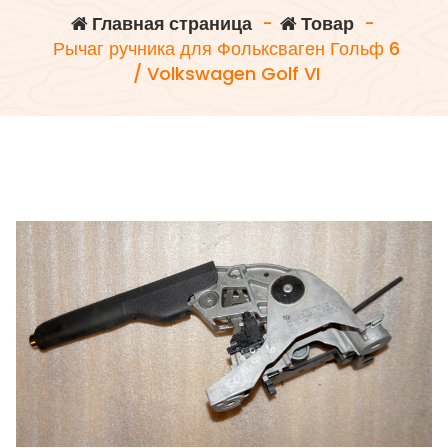
Главная страница
-
Товар
-
Рычаг ручника для Фольксваген Гольф 6
/ Volkswagen Golf VI