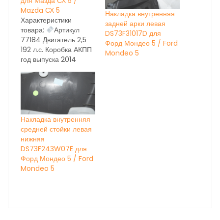
для Мазда СХ 5 /
Mazda СХ 5
Накладка внутренняя
Характеристики
задней арки левая
товара:
Артикул
DS73F31017D для
77184 Двигатель 2,5
Форд Мондео 5 / Ford
192 л.с. Коробка АКПП
Mondeo 5
год выпуска 2014
Состояние бу вн.
номер 8961 ОЕМ
НА
ДАННЫЙ МОМЕНТ
ИДЁТ
КОРРЕКТИРОВКА
ЦЕН, УТОЧНЯЙТЕ ПО
Накладка внутренняя
ТЕЛЕФОНУ
средней стойки левая
нижняя
DS73F243W07E для
Форд Мондео 5 / Ford
Mondeo 5