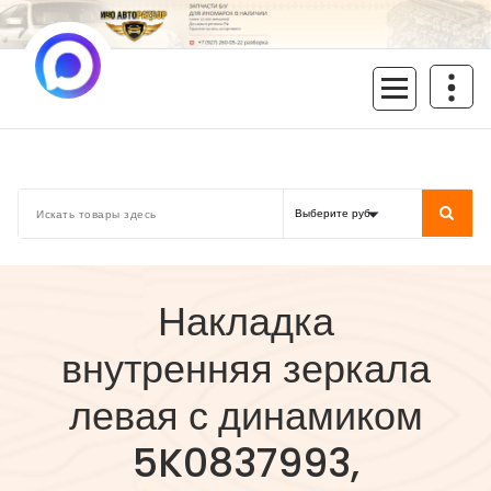
Перейти
к
содержимому
inoavtorazbor.ru
Автозапчасти б/у в наличии
Накладка
внутренняя зеркала
левая с динамиком
5K0837993,