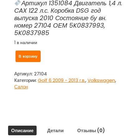
Артикул 1351084 Двигатель 1,4 л.
CAX 122 л.с. Коробка DSG год
выпуска 2010 Состояние бу вн.
номер 27104 ОЕМ 5K0837993,
5K0837985
1 в наличии
Количество
В корзину
товара
Накладка
внутренняя
Артикул:
27104
зеркала
Категории:
Golf 6 2009 - 2013 г.в.
,
Volkswagen
,
левая
Салон
с
динамиком
5K0837993,
5K0837985
для
Фольксваген
Описание
Детали
Отзывы (0)
Гольф
6