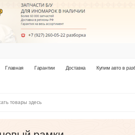
Г
л
а
в
н
а
я
Г
а
р
а
н
т
и
и
Д
о
с
т
а
в
к
а
К
у
п
и
м
а
в
т
о
в
р
а
з
иновый рамки