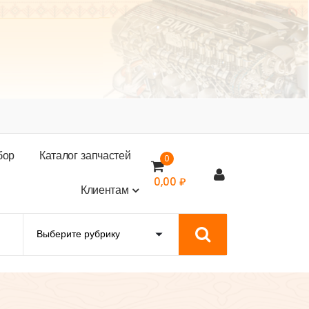
б
о
р
К
а
т
а
л
о
г
з
а
п
ч
а
с
т
е
й
0
0,00
₽
К
л
и
е
н
т
а
м