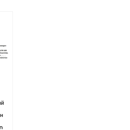
ый
ен
n