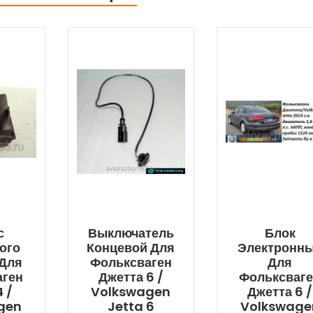
с
Выключатель
Блок
ого
Концевой Для
Электронн
 Для
Фольксваген
Для
аген
Джетта 6 /
Фольксваг
 /
Volkswagen
Джетта 6 /
gen
Jetta 6
Volkswage