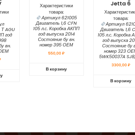
V
Jetta 6
Характеристики
тики
товара:
Характеристик
Артикул 621005
товара:
Двигатель 1,6 CFN
ул
Артикул 621
105 л.с. Коробка АКПП
8 Т AGU
Двигатель 1,6 
год выпуска 2014
П год
105 л.с. Коробка
Состояние бу вн.
998
год выпуска 20
номер 395 ОЕМ
у вн.
Состояние бу в
 ОЕМ
номер 323 О
550,00
₽
5WK50037A SJ8,
₽
3300,00
₽
В корзину
ну
В корзину