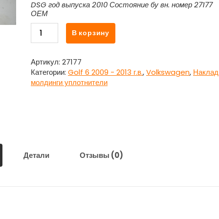
DSG год выпуска 2010 Состояние бу вн. номер 27177
ОЕМ
Количество
В корзину
товара
Уплотнитель
резиновый
Артикул:
27177
рамки
Категории:
Golf 6 2009 - 2013 г.в.
,
Volkswagen
,
Наклад
двери
молдинги уплотнители
передней
левой
для
Фольксваген
Гольф
6
/
Детали
Отзывы (0)
Volkswagen
Golf
VI