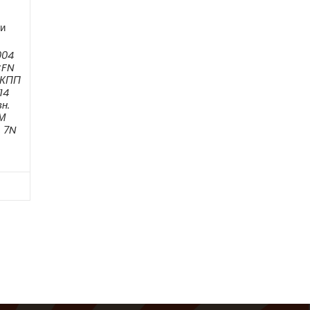
и
004
CFN
 АКПП
14
н.
ЕМ
 7N