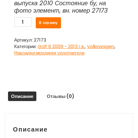
выпуска 2010 Состояние бу, на
фото элемент, вн. номер 27173
Количество
В корзину
товара
Уплотнитель
резиновый
Артикул:
27173
кузовной
Категории:
Golf 6 2009 - 2013 г.в.
,
Volkswagen
,
проема
Накладки молдинги уплотнители
двери
задней
левой
для
Фольксваген
Гольф
Описание
Отзывы (0)
6
/
Volkswagen
Golf
VI
Описание