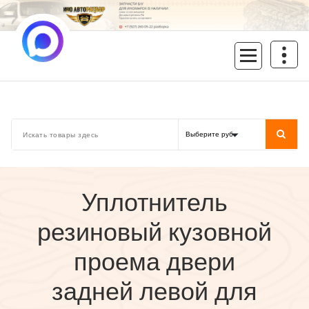
Перейти
к
содержимому
inoavtorazbor.ru
Автозапчасти б/у в наличии
Уплотнитель
резиновый кузовной
проема двери
задней левой для