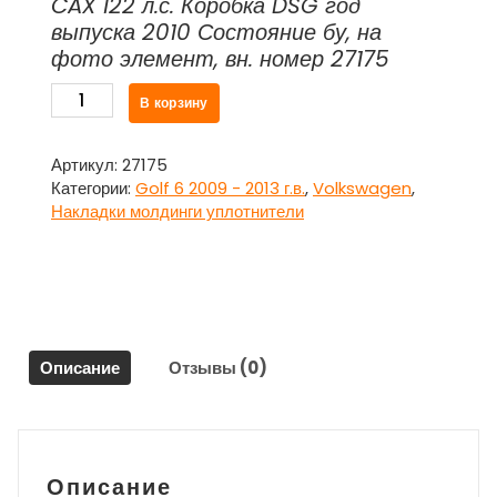
CAX 122 л.с. Коробка DSG год
выпуска 2010 Состояние бу, на
фото элемент, вн. номер 27175
Количество
В корзину
товара
Уплотнитель
резиновый
Артикул:
27175
кузовной
Категории:
Golf 6 2009 - 2013 г.в.
,
Volkswagen
,
проёма
Накладки молдинги уплотнители
двери
передней
левой
для
Фольксваген
Гольф
Описание
Отзывы (0)
6
/
Volkswagen
Golf
VI
Описание