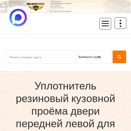
Перейти
к
содержимому
inoavtorazbor.ru
Автозапчасти б/у в наличии
Уплотнитель
резиновый кузовной
проёма двери
передней левой для