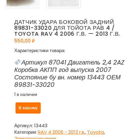
ДАТЧИК УДАРА БОКОВОЙ ЗАДНИЙ
89831-33020 ДЛЯ ТОЙОТА РАВ 4 /
TOYOTA RAV 4 2006 Г.В. — 2013 Г.В.
550,00
₽
Характеристики товара:
Артикул 87041 Двигатель 2,4 2AZ
Коробка АКПП год выпуска 2007
Состояние бу вн. номер 13443 ОЕМ
89831-33020
1 в наличии
Количество
В корзину
товара
Датчик
удара
Артикул:
13443
боковой
Категории:
RAV 4 2006 - 2013 г.в.
,
Toyota
,
задний
Электрооснащение