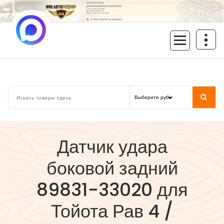
Перейти
к
содержимому
inoavtorazbor.ru
Автозапчасти б/у в наличии
Датчик удара
боковой задний
89831-33020 для
Тойота Рав 4 /