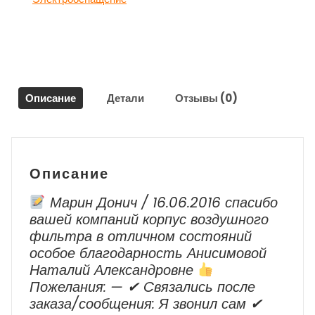
89831-
33020
для
Тойота
Рав
4
Описание
Детали
Отзывы (0)
/
Toyota
RAV
4
2006
Описание
г.в.
-
Марин Донич / 16.06.2016 спасибо
2013
вашей компаний корпус воздушного
г.в.
фильтра в отличном состояний
особое благодарность Анисимовой
Наталий Александровне
Пожелания: — ✔ Cвязались после
заказа/сообщения: Я звонил сам ✔