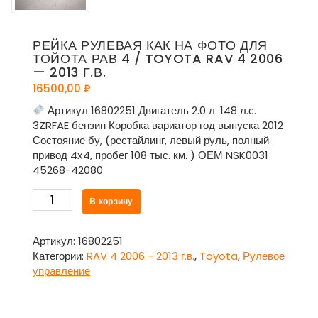
РЕЙКА РУЛЕВАЯ КАК НА ФОТО ДЛЯ
ТОЙОТА РАВ 4 / TOYOTA RAV 4 2006
— 2013 Г.В.
16500,00
₽
Артикул 16802251 Двигатель 2.0 л. 148 л.с.
3ZRFAE бензин Коробка вариатор год выпуска 2012
Состояние бу, (рестайлинг, левый руль, полный
привод 4х4, пробег 108 тыс. км. ) ОЕМ NSK0031
45268-42080
Количество
В корзину
товара
Рейка
рулевая
Артикул:
16802251
как
Категории:
RAV 4 2006 - 2013 г.в.
,
Toyota
,
Рулевое
на
управление
фото
для
Тойота