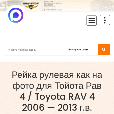
Перейти
к
содержимому
inoavtorazbor.ru
Автозапчасти б/у в наличии
Рейка рулевая как на
фото для Тойота Рав
4 / Toyota RAV 4
2006 — 2013 г.в.