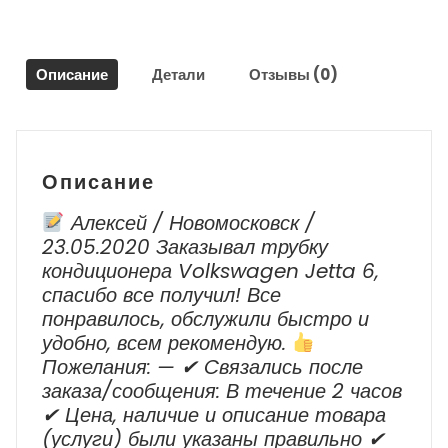
Рав
4
/
Описание
Детали
Отзывы (0)
Toyota
RAV
4
2006
-
Описание
2013
г.в.
Алексей / Новомосковск /
23.05.2020 Заказывал трубку
кондиционера Volkswagen Jetta 6,
спасибо все получил! Все
понравилось, обслужили быстро и
удобно, всем рекомендую.
Пожелания: — ✔ Cвязались после
заказа/сообщения: В течение 2 часов
✔ Цена, наличие и описание товара
(услуги) были указаны правильно ✔