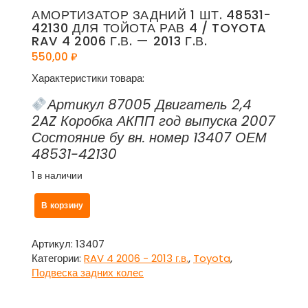
АМОРТИЗАТОР ЗАДНИЙ 1 ШТ. 48531-
42130 ДЛЯ ТОЙОТА РАВ 4 / TOYOTA
RAV 4 2006 Г.В. — 2013 Г.В.
550,00
₽
Характеристики товара:
Артикул 87005 Двигатель 2,4
2AZ Коробка АКПП год выпуска 2007
Состояние бу вн. номер 13407 ОЕМ
48531-42130
1 в наличии
Количество
В корзину
товара
Амортизатор
задний
Артикул:
13407
1
Категории:
RAV 4 2006 - 2013 г.в.
,
Toyota
,
шт.
Подвеска задних колес
48531-
42130