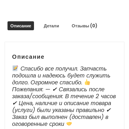
для
Тойота
Рав
4
Описание
Детали
Отзывы (0)
/
Toyota
RAV
4
2006
Описание
г.в.
-
Спасибо все получил. Запчасть
2013
подошла и надеюсь будет служить
г.в.
долго. Огромное спасибо.
Пожелания: — ✔ Cвязались после
заказа/сообщения: В течение 2 часов
✔ Цена, наличие и описание товара
(услуги) были указаны правильно ✔
Заказ был выполнен (доставлен) в
оговоренные сроки