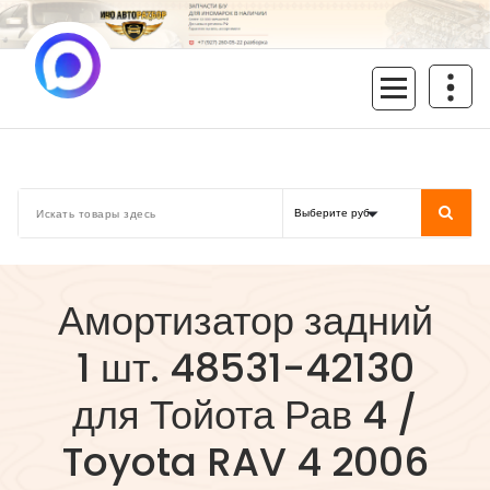
Перейти
к
содержимому
inoavtorazbor.ru
Автозапчасти б/у в наличии
Амортизатор задний
1 шт. 48531-42130
для Тойота Рав 4 /
Toyota RAV 4 2006