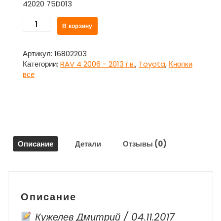
42020 75D013
Количество
В корзину
товара
Переключатель
отопителя
Артикул:
16802203
направления
Категории:
RAV 4 2006 - 2013 г.в.
,
Toyota
,
Кнопки
воздуха
все
для
Тойота
Рав
4
/
Toyota
Описание
Детали
Отзывы (0)
RAV
4
2006
-
2013
Описание
г.в.
Кужелев Дмитрий / 04.11.2017