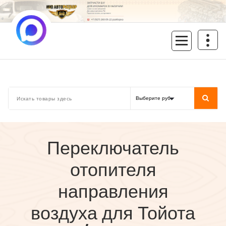
Перейти
к
содержимому
inoavtorazbor.ru
Автозапчасти б/у в наличии
Переключатель
отопителя
направления
воздуха для Тойота