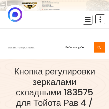
Перейти
к
содержимому
inoavtorazbor.ru
Автозапчасти б/у в наличии
Кнопка регулировки
зеркалами
складными 183575
для Тойота Рав 4 /