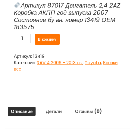
Артикул 87017 Двигатель 2,4 2AZ
Коробка АКПП год выпуска 2007
Состояние бу вн. номер 13419 ОЕМ
183575
Количество
В корзину
товара
Кнопка
регулировки
Артикул:
13419
зеркалами
Категории:
RAV 4 2006 - 2013 г.в.
,
Toyota
,
Кнопки
складными
все
183575
для
Тойота
Рав
4
/
Описание
Детали
Отзывы (0)
Toyota
RAV
4
2006