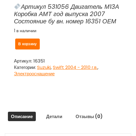
Артикул 531056 Двигатель М13А
Коробка АМТ год выпуска 2007
Состояние бу вн. номер 16351 ОЕМ
1 в наличии
Количество
В корзину
товара
Резистор
печки
Артикул:
16351
(отопителя)
Категории:
Suzuki
,
Swift 2004 - 2010 г.в.
,
для
Электрооснащение
Сузуки
Свифт
/
Suzuki
Swift
2004-
Описание
Детали
Отзывы (0)
2010
г.в.