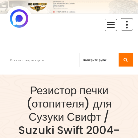
Перейти
к
содержимому
inoavtorazbor.ru
Автозапчасти б/у в наличии
Резистор печки
(отопителя) для
Сузуки Свифт /
Suzuki Swift 2004-