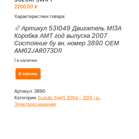
2200,00
₽
Характеристики товара:
Артикул 531049 Двигатель М13А
Коробка АМТ год выпуска 2007
Состояние бу вн. номер 3890 ОЕМ
AM62JAR073D11
1 в наличии
Количество
В корзину
товара
Механизм
подрулевой
Артикул:
3890
для
Категории:
Suzuki
,
Swift 2004 - 2010 г.в.
,
SRS
Электрооснащение
(ленточный)
для
Сузуки
Свифт
/