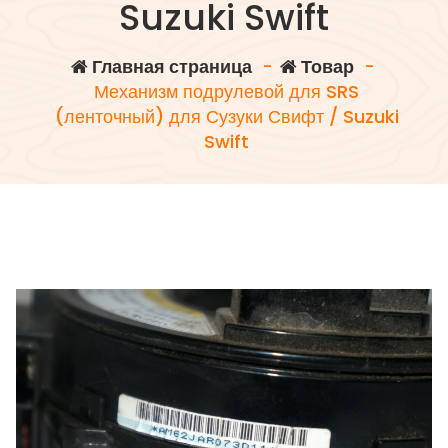
Suzuki Swift
Главная страница
-
Товар
-
Механизм подрулевой для SRS
(ленточный) для Сузуки Свифт / Suzuki
Swift