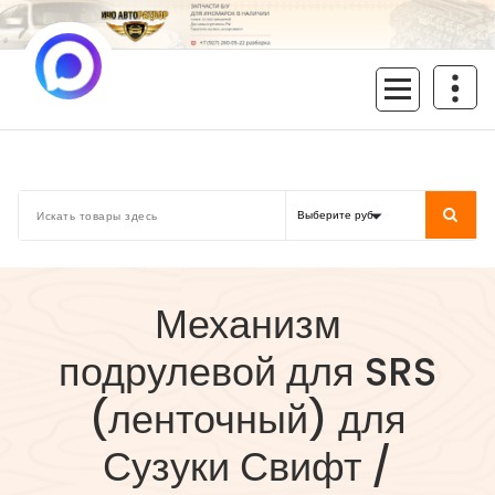
Перейти
к
содержимому
inoavtorazbor.ru
Автозапчасти б/у в наличии
Механизм
подрулевой для SRS
(ленточный) для
Сузуки Свифт /