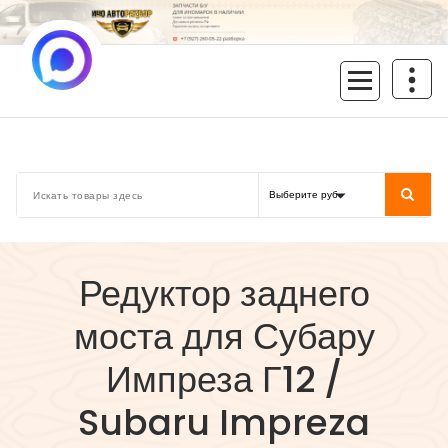
Перейти
к
содержимому
inoavtorazbor.ru
Автозапчасти б/у в наличии
Редуктор заднего
моста для Субару
Импреза Г12 /
Subaru Impreza