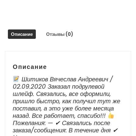
Импреза
Г12
/
Subaru
Impreza
Описание
Отзывы (0)
G12
Описание
Шитиков Вячеслав Андреевич /
02.09.2020 Заказал подрулевой
шлейф. Связались, все оформили,
пришло быстро, как получил тут же
поставил, а это уже более месяца
назад. Все работает, спасибо!!!
Пожелания: — ✔ Cвязались после
заказа/сообщения: В течение дня ✔