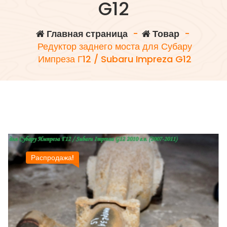
G12
Главная страница
-
Товар
-
Редуктор заднего моста для Субару
Импреза Г12 / Subaru Impreza G12
Распродажа!