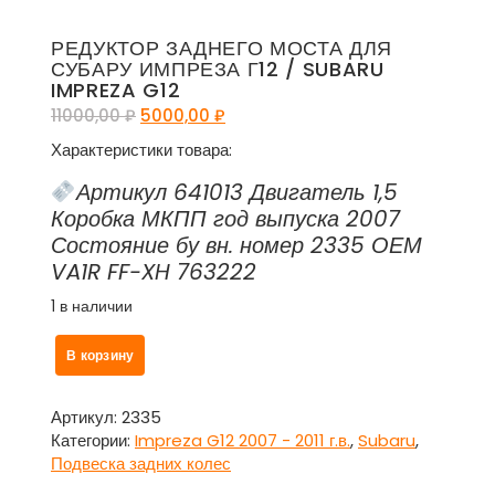
РЕДУКТОР ЗАДНЕГО МОСТА ДЛЯ
СУБАРУ ИМПРЕЗА Г12 / SUBARU
IMPREZA G12
Первоначальная
Текущая
11000,00
₽
5000,00
₽
цена
цена:
Характеристики товара:
составляла
5000,00 ₽.
11000,00 ₽.
Артикул 641013 Двигатель 1,5
Коробка МКПП год выпуска 2007
Состояние бу вн. номер 2335 ОЕМ
VA1R FF-XH 763222
1 в наличии
Количество
В корзину
товара
Редуктор
заднего
Артикул:
2335
моста
Категории:
Impreza G12 2007 - 2011 г.в.
,
Subaru
,
для
Подвеска задних колес
Субару