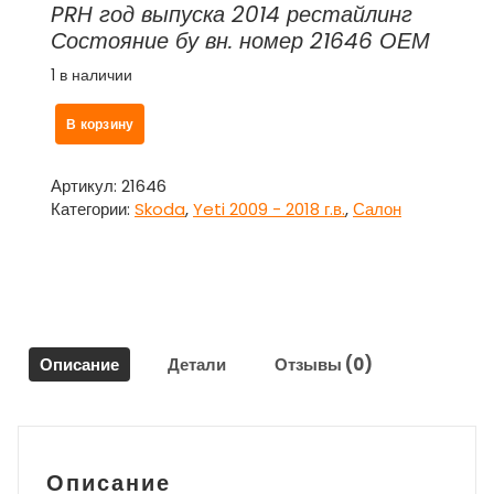
PRH год выпуска 2014 рестайлинг
Состояние бу вн. номер 21646 ОЕМ
1 в наличии
Количество
В корзину
товара
Ручка
потолочная
Артикул:
21646
для
Категории:
Skoda
,
Yeti 2009 - 2018 г.в.
,
Салон
Шкода
Йети
Skoda
Yeti
Описание
Детали
Отзывы (0)
Описание