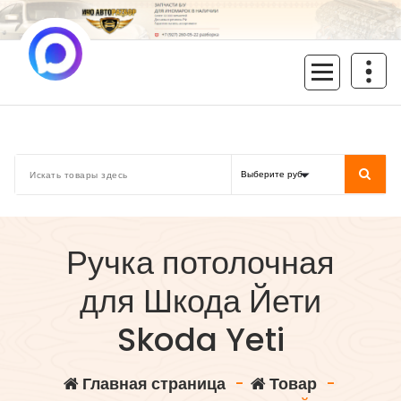
Перейти
к
содержимому
inoavtorazbor.ru
Автозапчасти б/у в наличии
Ручка потолочная
для Шкода Йети
Skoda Yeti
Главная страница
-
Товар
-