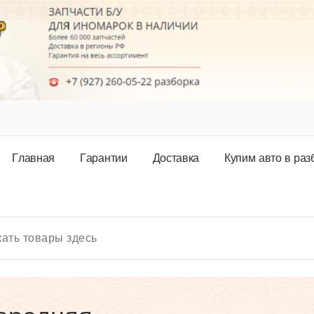
Г
л
а
в
н
а
я
Г
а
р
а
н
т
и
и
Д
о
с
т
а
в
к
а
К
у
п
и
м
а
в
т
о
в
р
а
з