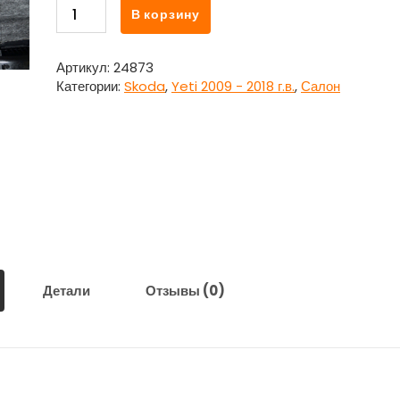
Количество
В корзину
товара
Обшивка
двери
Артикул:
24873
передняя
Категории:
Skoda
,
Yeti 2009 - 2018 г.в.
,
Салон
левая
5L1867005C
для
Шкода
Йети
/
Skoda
Yeti
Детали
Отзывы (0)