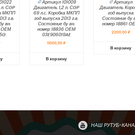
01022
Артикул 101009
Артикул
 л. СGP
Двигатель 1,2 л. СGP
Двигатель Коро
ка МКПП
69 л.с. Коробка МКПП
год выпуска
13 г.в.
год выпуска 2013 г.в.
Состояние бу в
у вн.
Состояние бу вн.
номер 18861 О
9 ОЕМ
номер 18836 ОЕМ
2200,00
₽
15G
03E906019AE
₽
11000,00
₽
В корзину
ну
В корзину
НАШ РУТУБ-КАНА