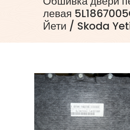
Обшивка двери п
левая 5L1867005
Йети / Skoda Yet