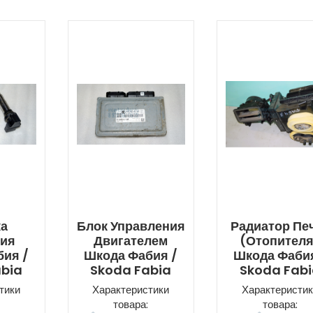
ка
Блок Управления
Радиатор Пе
ния
Двигателем
(отопител
ия /
Шкода Фабия /
Шкода Фабия
abia
Skoda Fabia
Skoda Fab
тики
Характеристики
Характеристик
товара:
товара: