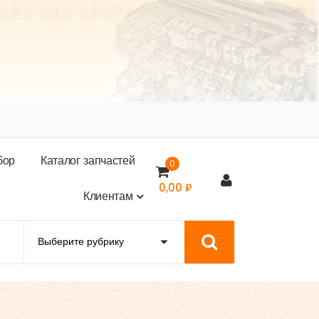
б
о
р
К
а
т
а
л
о
г
з
а
п
ч
а
с
т
е
й
0
0,00
₽
К
л
и
е
н
т
а
м