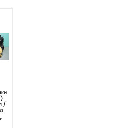
чки
я)
 /
ia
и