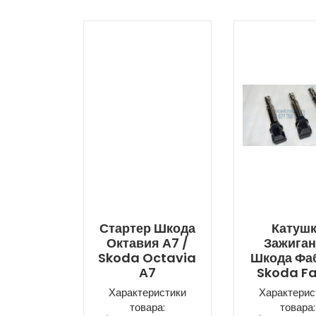
Стартер Шкода
Катуш
Октавия А7 /
Зажига
Skoda Octavia
Шкода Фаб
А7
Skoda F
Характеристики
Характерис
товара:
товара: