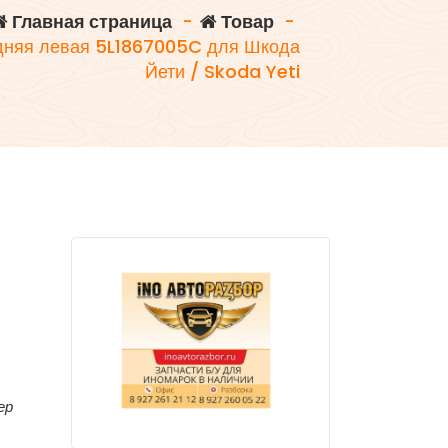
Главная страница
-
Товар
-
дняя левая 5L1867005C для Шкода
Йети / Skoda Yeti
ер