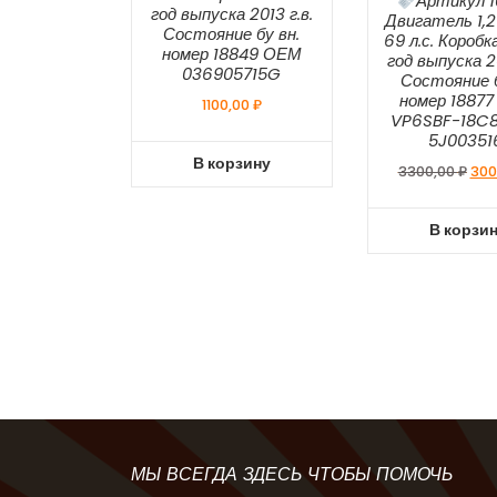
Артикул 1
год выпуска 2013 г.в.
Двигатель 1,2
Состояние бу вн.
69 л.с. Короб
номер 18849 ОЕМ
год выпуска 20
036905715G
Состояние б
номер 1887
1100,00
₽
VP6SBF-18C8
5J00351
В корзину
Пер
3300,00
₽
300
цен
сос
В корзи
330
МЫ ВСЕГДА ЗДЕСЬ ЧТОБЫ ПОМОЧЬ