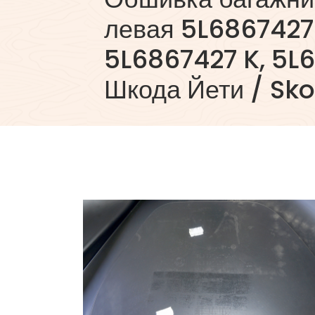
левая 5L6867427 
5L6867427 K, 5L6
Шкода Йети / Sko