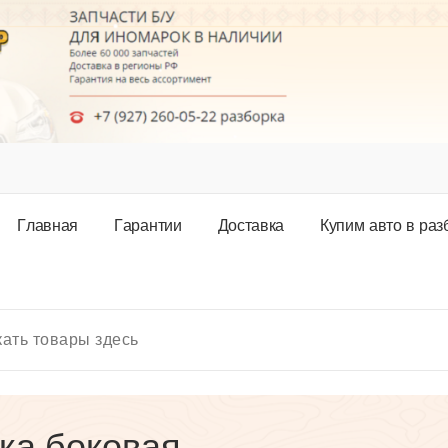
Г
л
а
в
н
а
я
Г
а
р
а
н
т
и
и
Д
о
с
т
а
в
к
а
К
у
п
и
м
а
в
т
о
в
р
а
з
ка боковая