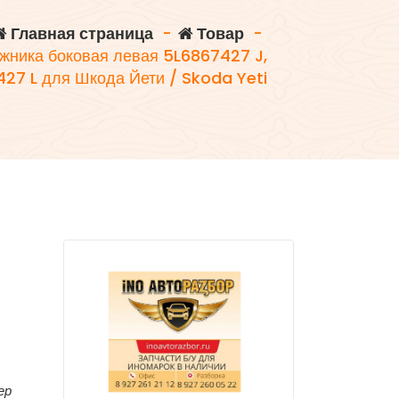
Главная страница
-
Товар
-
жника боковая левая 5L6867427 J,
27 L для Шкода Йети / Skoda Yeti
ер