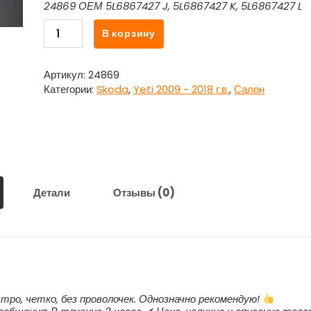
24869 ОЕМ 5L6867427 J, 5L6867427 K, 5L6867427 L
Количество
В корзину
товара
Обшивка
багажника
Артикул:
24869
боковая
Категории:
Skoda
,
Yeti 2009 - 2018 г.в.
,
Салон
левая
5L6867427
J,
5L6867427
K,
5L6867427
L
Детали
Отзывы (0)
для
Шкода
Йети
/
Skoda
Yeti
тро, четко, без проволочек. Однозначно рекомендую!