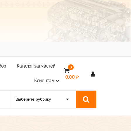
б
о
р
К
а
т
а
л
о
г
з
а
п
ч
а
с
т
е
й
0
0,00
₽
К
л
и
е
н
т
а
м