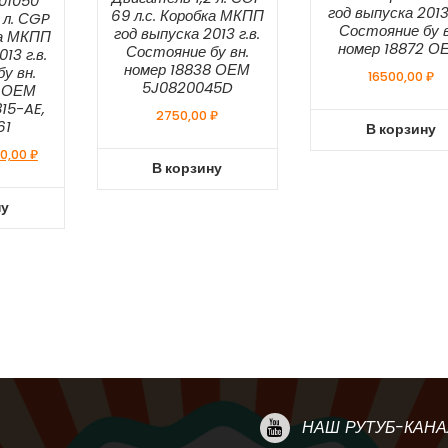
01050
год выпуска 2013 
69 л.с. Коробка МКПП
 л. СGP
Состояние бу в
год выпуска 2013 г.в.
ка МКПП
номер 18872 О
Состояние бу вн.
13 г.в.
номер 18838 ОЕМ
у вн.
16500,00
₽
5J0820045D
7 ОЕМ
15-AE,
2750,00
₽
61
В корзину
воначальная
Текущая
0,00
₽
В корзину
а
цена:
тавляла
3000,00 ₽.
ну
0,00 ₽.
НАШ РУТУБ-КАНА