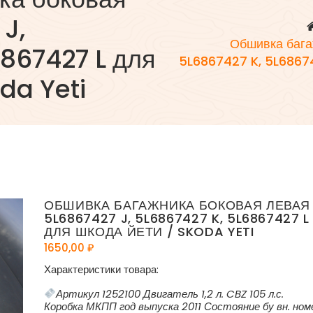
J,
Обшивка бага
867427 L для
5L6867427 K, 5L68674
da Yeti
ОБШИВКА БАГАЖНИКА БОКОВАЯ ЛЕВАЯ
5L6867427 J, 5L6867427 K, 5L6867427 L
ДЛЯ ШКОДА ЙЕТИ / SKODA YETI
1650,00
₽
Характеристики товара:
Артикул 1252100 Двигатель 1,2 л. CBZ 105 л.с.
Коробка МКПП год выпуска 2011 Состояние бу вн. ном