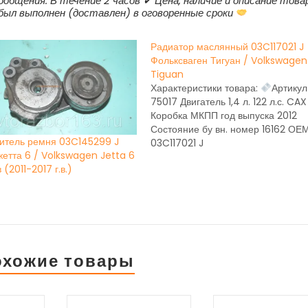
ообщения: В течение 2 часов ✔ Цена, наличие и описание това
 был выполнен (доставлен) в оговоренные сроки
Радиатор маслянный 03C117021 J
Фольксваген Тигуан / Volkswagen
Tiguan
Характеристики товара:
Артикул
75017 Двигатель 1,4 л. 122 л.с. CAX
Коробка МКПП год выпуска 2012
Состояние бу вн. номер 16162 ОЕ
итель ремня 03C145299 J
03C117021 J
жетта 6 / Volkswagen Jetta 6
в (2011-2017 г.в.)
охожие товары