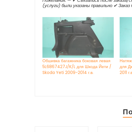
Пожелания: — ✔ Cвязались после заказа/с
(услуги) были указаны правильно ✔ Заказ
Обшивка багажника боковая левая
Натяж
5L6867427J/K/L для Шкода Йети /
для Д
Skoda Yeti 2009-2014 г.в.
2011 г.
П