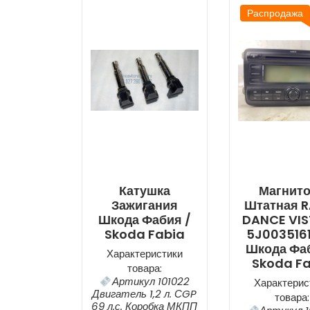
Распродажа
Катушка
Магнит
Зажигания
Штатная 
Шкода Фабия /
DANCE VI
Skoda Fabia
5J0035161
Шкода Фаб
Характеристики
Skoda F
товара:
Артикул 101022
Характерис
Двигатель 1,2 л. СGP
товара:
69 л.с. Коробка МКПП