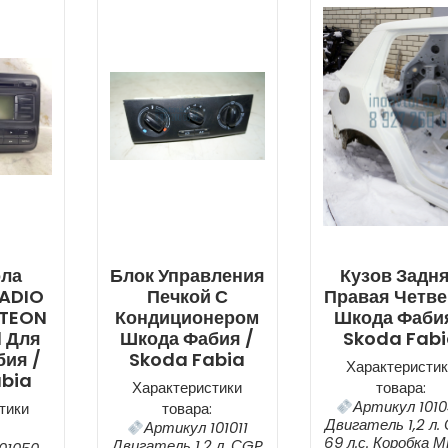
ола
Блок Управления
Кузов Задн
RADIO
Печкой С
Правая Четве
STEON
Кондиционером
Шкода Фабия
 Для
Шкода Фабия /
Skoda Fab
ия /
Skoda Fabia
Характеристик
abia
Характеристики
товара:
Артикул 101
тики
товара:
Двигатель 1,2 л.
Артикул 101011
69 л.с. Коробка 
Двигатель 1,2 л. СGP