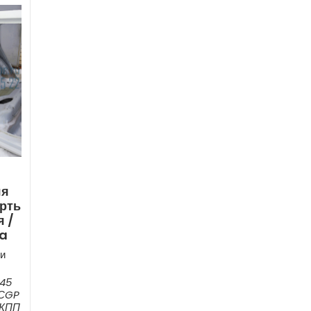
яя
рть
 /
ia
и
045
 СGP
МКПП