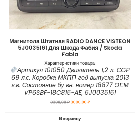
Магнитола Штатная RADIO DANCE VISTEON
5J0035161 Для Шкода Фабия / Skoda
Fabia
Характеристики товара:
Артикул 101050 Двигатель 1,2 л. СGP
69 л.с. Коробка МКПП год выпуска 2013
г.в. Состояние бу вн. номер 18877 ОЕМ
VP6SBF-18C815-AE, 5J0035161
Первоначальная
Текущая
3300,00
₽
3000,00
₽
цена
цена:
составляла
3000,00 ₽.
В корзину
3300,00 ₽.