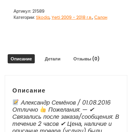
Накладка
внутренняя
Артикул:
21589
торпедо
Категории:
Skoda
,
Yeti 2009 - 2018 г.в.
,
Салон
декор
для
Шкода
Йети
Skoda
Yeti
Описание
Детали
Отзывы (0)
Описание
Александр Семёнов / 01.08.2016
Отлично
Пожелания: — ✔
Cвязались после заказа/сообщения: В
течение 2 часов ✔ Цена, наличие и
описание товара (услуги) были