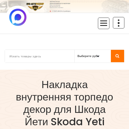
Перейти
к
содержимому
inoavtorazbor.ru
Автозапчасти б/у в наличии
Накладка
внутренняя торпедо
декор для Шкода
Йети Skoda Yeti