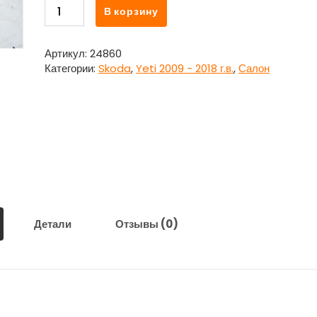
Количество
В корзину
товара
Накладка
внутренняя
Артикул:
24860
торпедо
Категории:
Skoda
,
Yeti 2009 - 2018 г.в.
,
Салон
магнитолы
для
Шкода
Йети
/
Skoda
Yeti
Детали
Отзывы (0)