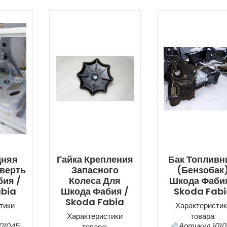
дняя
Гайка Крепления
Бак Топлив
верть
Запасного
(бензобак
ия /
Колеса Для
Шкода Фабия
abia
Шкода Фабия /
Skoda Fab
Skoda Fabia
тики
Характеристик
Характеристики
товара:
01045
Артикул 101
товара: