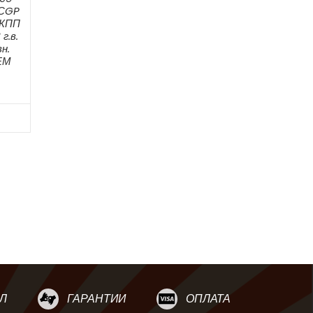
 СGP
МКПП
г.в.
н.
ЕМ
Л
ГАРАНТИИ
ОПЛАТА