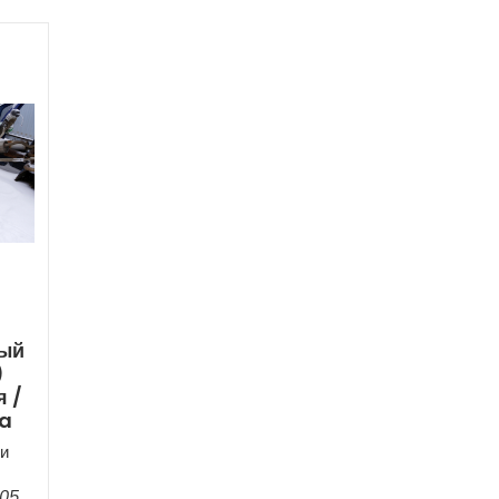
ный
)
 /
ia
и
005