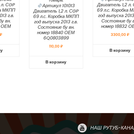
 л. СGP
Двигатель 1,2 л.
Артикул 101013
ка МКПП
69 л.с. Коробка 
Двигатель 1,2 л. СGP
13 г.в.
год выпуска 2013 
69 л.с. Коробка МКПП
у вн.
Состояние бу в
год выпуска 2013 г.в.
2 ОЕМ
номер 18832 О
Состояние бу вн.
номер 18840 ОЕМ
₽
3300,00
₽
6Q0803899
110,00
₽
ну
В корзину
В корзину
НАШ РУТУБ-КАНА