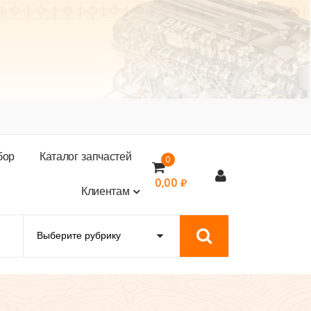
б
о
р
К
а
т
а
л
о
г
з
а
п
ч
а
с
т
е
й
0
0,00
₽
К
л
и
е
н
т
а
м