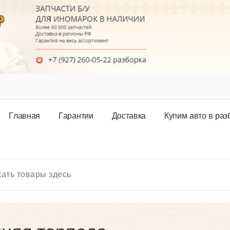
Г
л
а
в
н
а
я
Г
а
р
а
н
т
и
и
Д
о
с
т
а
в
к
а
К
у
п
и
м
а
в
т
о
в
р
а
з