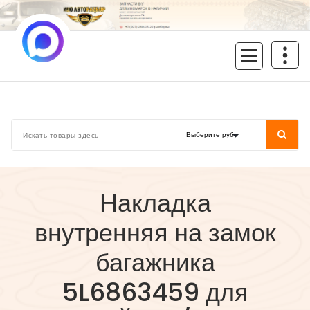
Перейти
к
содержимому
inoavtorazbor.ru
Автозапчасти б/у в наличии
Накладка
внутренняя на замок
багажника
5L6863459 для