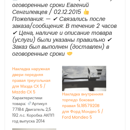
оговоренные сроки Евгений
Сенгилевцев / 02.12.2015
Пожелания: — ✔ Cвязались после
заказа/сообщения: В течение 2 часов
✔ Цена, наличие и описание товара
(услуги) были указаны правильно ✔
Заказ был выполнен (доставлен) в
оговоренные сроки
Накладка наружная
двери передняя
правая треугольная
для Мазда СХ 5 /
Mazda СХ 5
Накладка внутренняя
Характеристики
торпедо боковая
товара:
Артикул
правая 5L1857920B
77184 Двигатель 2,5
для Форд Мондео 5 /
192 л.с. Коробка АКПП
Ford Mondeo 5
год выпуска 2014
Состояние бу вн.