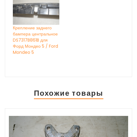
номер 8961 ОЕМ
НА
ДАННЫЙ МОМЕНТ
ИДЁТ
КОРРЕКТИРОВКА
ЦЕН, УТОЧНЯЙТЕ ПО
Крепление заднего
ТЕЛЕФОНУ
бампера центральное
DS7317B861B для
Форд Мондео 5 / Ford
Mondeo 5
Похожие товары