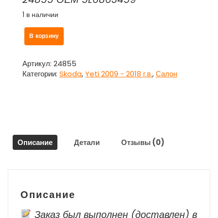
1 в наличии
Количество
В корзину
товара
Накладка
внутренняя
Артикул:
24855
на
Категории:
Skoda
,
Yeti 2009 - 2018 г.в.
,
Салон
замок
багажника
5L6863459
для
Шкода
Йети
Описание
Детали
Отзывы (0)
/
Skoda
Yeti
Описание
Заказ был выполнен (доставлен) в