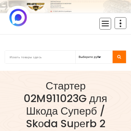
Перейти
к
содержимому
inoavtorazbor.ru
Автозапчасти б/у в наличии
Стартер
02M911023G для
Шкода Суперб /
Skоda Suреrb 2