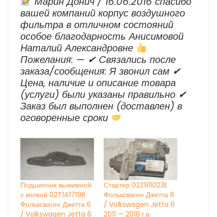
Марин Донич / 16.06.2016 спасибо
вашей компаний корпус воздушного
фильтра в отличном состояний
особое благодарность Анисимовой
Наталий Александровне
Пожелания: — ✔ Cвязались после
заказа/сообщения: Я звонил сам ✔
Цена, наличие и описание товара
(услуги) были указаны правильно ✔
Заказ был выполнен (доставлен) в
оговоренные сроки
Подшипник выжимной
Стартер 02Z911023E
с вилкой 02T141719B
Фольксваген Джетта 6
Фольксваген Джетта 6
/ Volkswagen Jetta 6
/ Volkswagen Jetta 6
2011 — 2018 г.в.