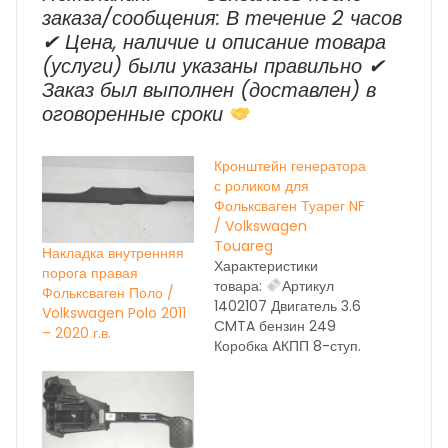
заказа/сообщения: В течение 2 часов
✔ Цена, наличие и описание товара
(услуги) были указаны правильно ✔
Заказ был выполнен (доставлен) в
оговоренные сроки
Кронштейн генератора
с роликом для
Фольксваген Туарег NF
/ Volkswagen
Touareg
Накладка внутренняя
Характеристики
порога правая
товара:
Артикул
Фольксваген Поло /
1402107 Двигатель 3.6
Volkswagen Polo 2011
CMTA бензин 249
– 2020 г.в.
Коробка AКПП 8-ступ.
NXL год выпуска 2014
Состояние бу вн.
номер 28058 ОЕМ
НА ДАННЫЙ МОМЕНТ
ИДЁТ