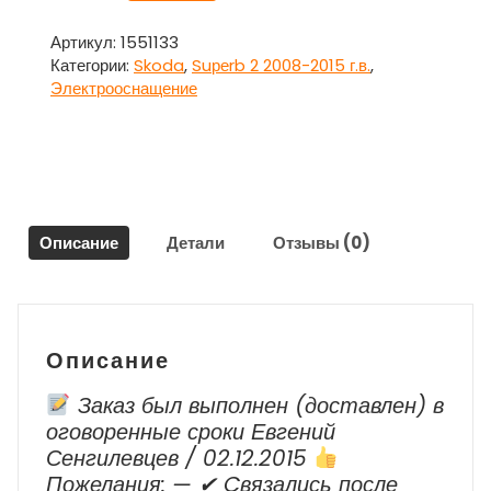
Проводка
-
Артикул:
1551133
коса
Категории:
Skoda
,
Suреrb 2 2008-2015 г.в.
,
(аккумулятор,
Электрооснащение
стартер,
генератор)
для
Шкода
Суперб
/
Описание
Детали
Отзывы (0)
Skоda
Suреrb
2
2008-
2015
Описание
г.в.
Заказ был выполнен (доставлен) в
оговоренные сроки Евгений
Сенгилевцев / 02.12.2015
Пожелания: — ✔ Cвязались после