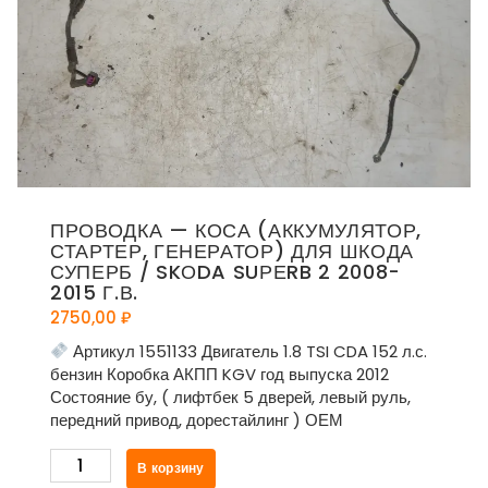
ПРОВОДКА — КОСА (АККУМУЛЯТОР,
СТАРТЕР, ГЕНЕРАТОР) ДЛЯ ШКОДА
СУПЕРБ / SKОDA SUРЕRB 2 2008-
2015 Г.В.
2750,00
₽
Артикул 1551133 Двигатель 1.8 TSI CDA 152 л.с.
бензин Коробка АКПП KGV год выпуска 2012
Состояние бу, ( лифтбек 5 дверей, левый руль,
передний привод, дорестайлинг ) ОЕМ
Количество
В корзину
товара