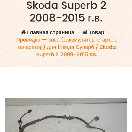
Skоda Suреrb 2
2008-2015 г.в.
Главная страница
-
Товар
-
Проводка — коса (аккумулятор, стартер,
генератор) для Шкода Суперб / Skоda
Suреrb 2 2008-2015 г.в.