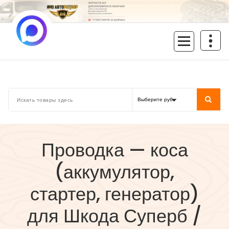
Перейти
к
содержимому
inoavtorazbor.ru
Автозапчасти б/у в наличии
Проводка — коса
(аккумулятор,
стартер, генератор)
для Шкода Суперб /