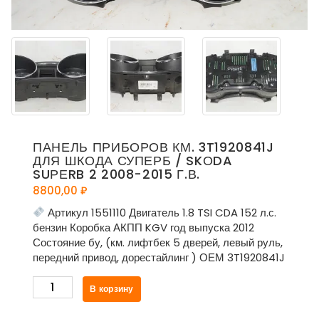
ПАНЕЛЬ ПРИБОРОВ КМ. 3T1920841J
ДЛЯ ШКОДА СУПЕРБ / SKОDA
SUРЕRB 2 2008-2015 Г.В.
8800,00
₽
Артикул 1551110 Двигатель 1.8 TSI CDA 152 л.с.
бензин Коробка АКПП KGV год выпуска 2012
Состояние бу, (км. лифтбек 5 дверей, левый руль,
передний привод, дорестайлинг ) ОЕМ 3T1920841J
Количество
В корзину
товара
Панель