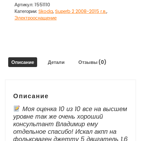
приборов
Артикул:
1551110
км.
Категории:
Skoda
,
Suреrb 2 2008-2015 г.в.
,
3T1920841J
Электрооснащение
для
Шкода
Суперб
/
Skоda
Suреrb
Описание
Детали
Отзывы (0)
2
2008-
2015
г.в.
Описание
Моя оценка 10 из 10 все на высшем
уровне так же очень хороший
консультант Владимир ему
отдельное спасибо! Искал акпп на
фольксваген джетту 5 двигатель 1,6