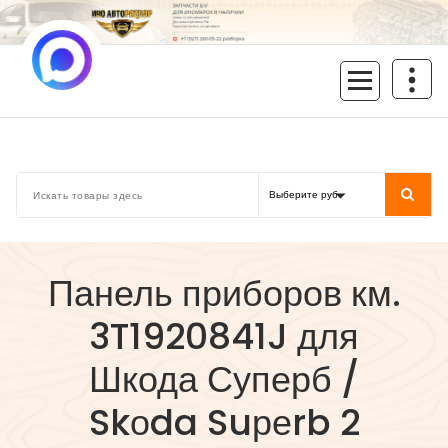
Перейти
к
содержимому
inoavtorazbor.ru
Автозапчасти б/у в наличии
Панель приборов км.
3T1920841J для
Шкода Суперб /
Skоda Suреrb 2