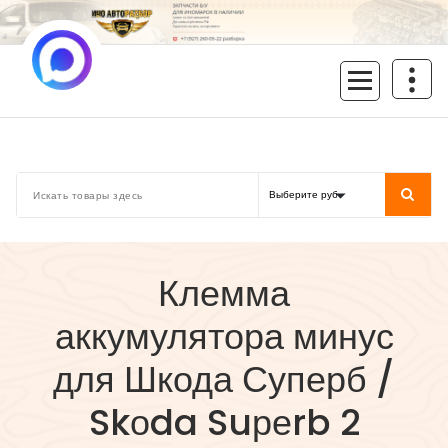
Перейти
к
содержимому
inoavtorazbor.ru
Автозапчасти б/у в наличии
Клемма
аккумулятора минус
для Шкода Суперб /
Skоda Suреrb 2