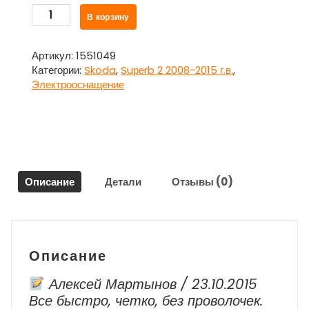
Количество
В корзину
товара
Клемма
аккумулятора
Артикул:
1551049
минус
Категории:
Skoda
,
Suреrb 2 2008-2015 г.в.
,
для
Электрооснащение
Шкода
Суперб
/
Skоda
Suреrb
2
Описание
Детали
Отзывы (0)
2008-
2015
г.в.
Описание
Алексей Мартынов / 23.10.2015
Все быстро, четко, без проволочек.