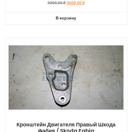
Первоначальная
Текущая
3300,00
₽
3000,00
₽
цена
цена:
составляла
3000,00 ₽.
В корзину
3300,00 ₽.
Кронштейн Двигателя Правый Шкода
Фабия / Skoda Fabia