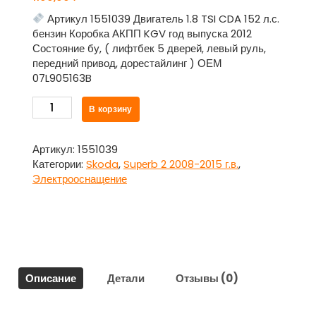
Артикул 1551039 Двигатель 1.8 TSI CDA 152 л.с.
бензин Коробка АКПП KGV год выпуска 2012
Состояние бу, ( лифтбек 5 дверей, левый руль,
передний привод, дорестайлинг ) ОЕМ
07L905163B
Количество
В корзину
товара
Датчик
распредвала
Артикул:
1551039
07L905163B
Категории:
Skoda
,
Suреrb 2 2008-2015 г.в.
,
для
Электрооснащение
Шкода
Суперб
/
Skоda
Suреrb
2
Описание
Детали
Отзывы (0)
2008-
2015
г.в.