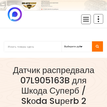
Перейти
к
содержимому
inoavtorazbor.ru
Автозапчасти б/у в наличии
Датчик распредвала
07L905163B для
Шкода Суперб /
Skоda Suреrb 2